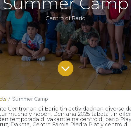
Summer Camp
Centro di Bario
cts
Summer Camp
nte Centronan di Bario tin actividadnan diverso
 tur mucha y hoben. Den aña 2025 tabata tin dife
n temporada di vakantie na centro di bario Pla
ruz, Dakota, Centro Famia Piedra Plat y centro di 