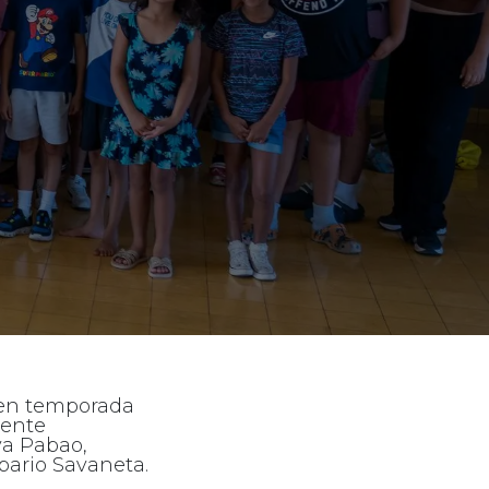
 den temporada
rente
ya Pabao,
bario Savaneta.