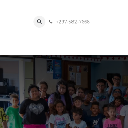
+297-582-7666
Home
News
Events
About Us