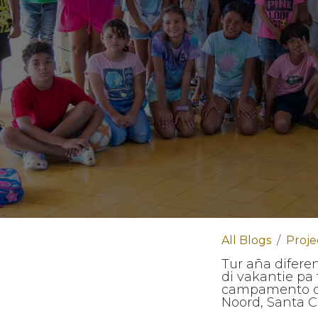
All Blogs
Proje
Tur aña difere
di vakantie pa
campamento de
Noord, Santa C