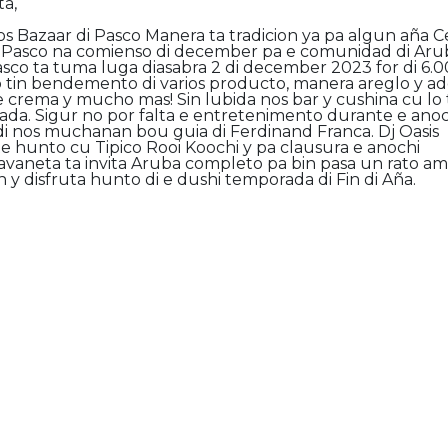
ta,
nos Bazaar di Pasco Manera ta tradicion ya pa algun aña 
 di Pasco na comienso di december pa e comunidad di Aru
 Pasco ta tuma luga diasabra 2 di december 2023 for di 6.
o tin bendemento di varios producto, manera areglo y a
he crema y mucho mas! Sin lubida nos bar y cushina cu lo 
ada. Sigur no por falta e entretenimento durante e anoc
e di nos muchanan bou guia di Ferdinand Franca. Dj Oasis
 hunto cu Tipico Rooi Koochi y pa clausura e anochi
 Savaneta ta invita Aruba completo pa bin pasa un rato a
y disfruta hunto di e dushi temporada di Fin di Aña.