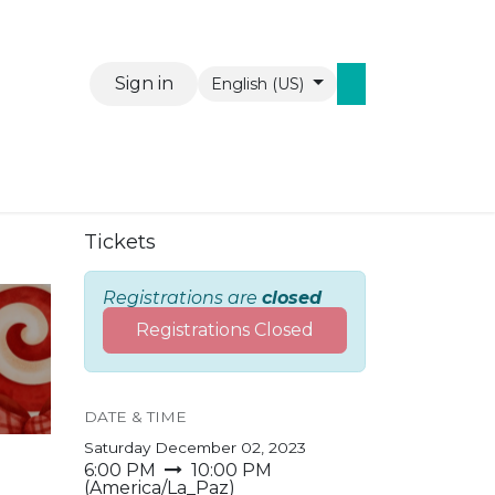
Sign in
English (US)
Events
Contact us
WAW Mobiel
Tickets
Registrations are
closed
Registrations Closed
DATE & TIME
Saturday December 02, 2023
6:00 PM
10:00 PM
(
America/La_Paz
)