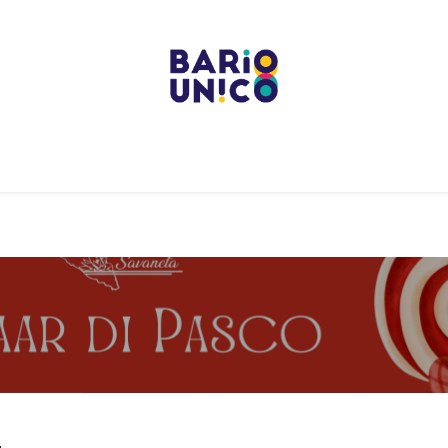
Projects
Centers
Bario Event Spaces
Upcoming 