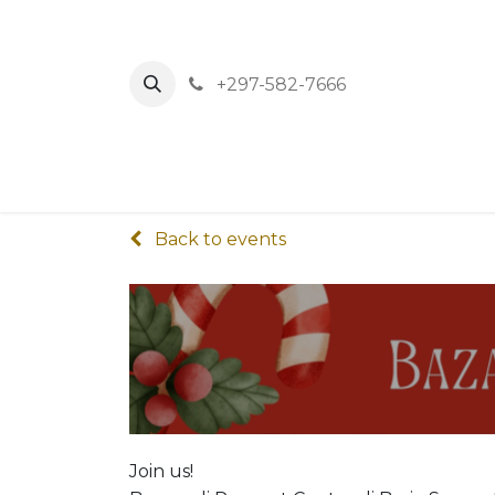
+297-582-7666
Home
News
Events
About Us
Back to events
Join us!