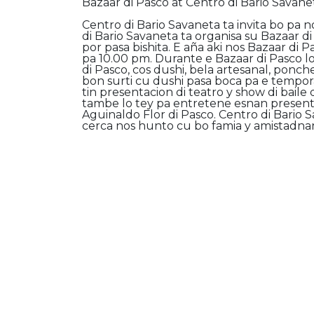
Bazaar di Pasco at Centro di Bario Savane
Centro di Bario Savaneta ta invita bo pa 
di Bario Savaneta ta organisa su Bazaar
por pasa bishita. E aña aki nos Bazaar di
pa 10.00 pm. Durante e Bazaar di Pasco l
di Pasco, cos dushi, bela artesanal, ponc
bon surti cu dushi pasa boca pa e tempor
tin presentacion di teatro y show di bail
tambe lo tey pa entretene esnan presente
Aguinaldo Flor di Pasco. Centro di Bario
cerca nos hunto cu bo famia y amistadnan 