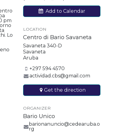
Centro
Add to Calendar
ba
00 pm
dorno
LOCATION
ta
hi. Lo
Centro di Bario Savaneta
Savaneta 340-D
meno
Savaneta
Aruba
+297 594 4570
actividad.cbs@gmail.com
Get the direction
ORGANIZER
Bario Unico
barionanuncio@cedearuba.o
rg