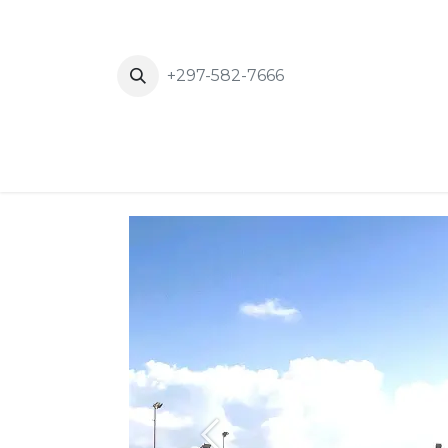
+297-582-7666
Inicio
News
Eventos
About Us
Previous