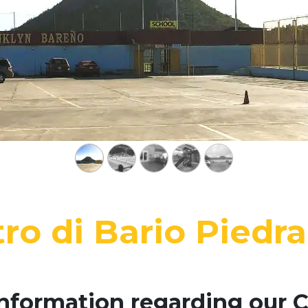
ro di Bario Piedra
nformation regarding our 