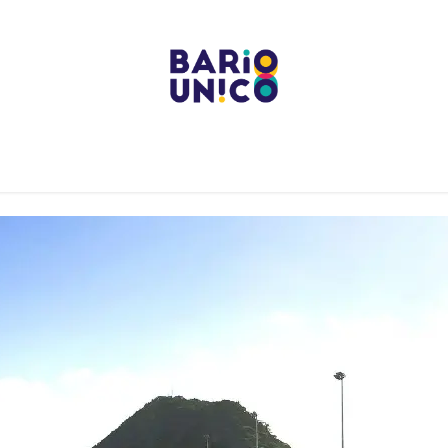
Projects
Centers
Bario Event Spaces
Upcoming E