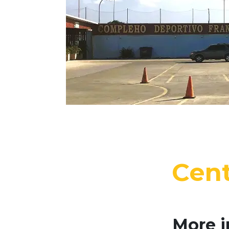
Cent
More i